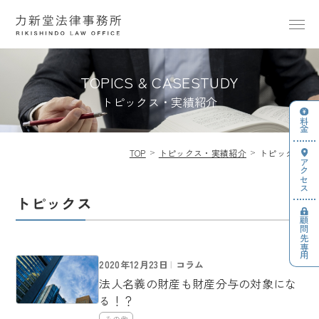
TOPICS & CASESTUDY
トピックス・実績紹介
料金
TOP
トピックス・実績紹介
トピックス
アクセス
トピックス
顧問先専用
2020年12月23日
コラム
法人名義の財産も財産分与の対象にな
る！？
その他