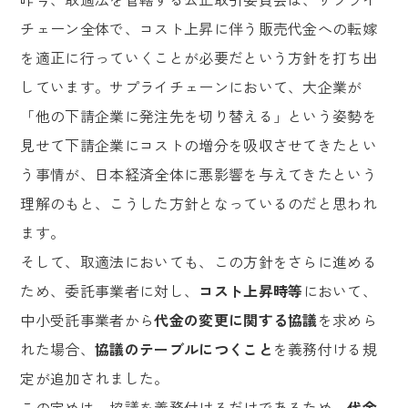
チェーン全体で、コスト上昇に伴う販売代金への転嫁
を適正に行っていくことが必要だという方針を打ち出
しています。サプライチェーンにおいて、大企業が
「他の下請企業に発注先を切り替える」という姿勢を
見せて下請企業にコストの増分を吸収させてきたとい
う事情が、日本経済全体に悪影響を与えてきたという
理解のもと、こうした方針となっているのだと思われ
ます。
そして、取適法においても、この方針をさらに進める
ため、委託事業者に対し、
コスト上昇時等
において、
中小受託事業者から
代金の変更に関する協議
を求めら
れた場合、
協議のテーブルにつくこと
を義務付ける規
定が追加されました。
この定めは、協議を義務付けるだけであるため、
代金