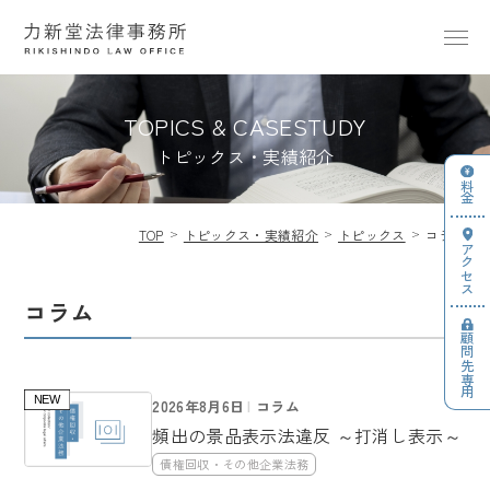
TOPICS & CASESTUDY
トピックス・実績紹介
料金
TOP
トピックス・実績紹介
トピックス
コラム
アクセス
コラム
顧問先専用
2026年8月6日
コラム
頻出の景品表示法違反 ～打消し表示～
債権回収・その他企業法務