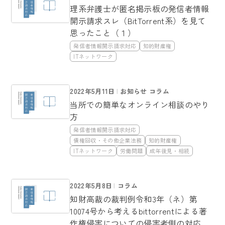
理系弁護士が匿名掲示板の発信者情報
開示請求スレ（BitTorrent系）を見て
思ったこと（１）
発信者情報開示請求対応
知的財産権
ITネットワーク
2022年5月11日
お知らせ コラム
当所での簡単なオンライン相談のやり
方
発信者情報開示請求対応
債権回収・その他企業法務
知的財産権
ITネットワーク
労働問題
成年後見・相続
2022年5月8日
コラム
知財高裁の裁判例令和3年（ネ）第
10074号から考えるbittorrentによる著
作権侵害についての侵害者側の対応