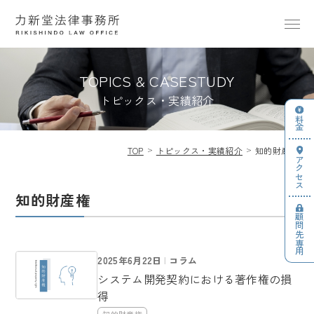
TOPICS & CASESTUDY
トピックス・実績紹介
料金
TOP
トピックス・実績紹介
知的財産権
アクセス
知的財産権
顧問先専用
2025年6月22日
コラム
システム開発契約における著作権の損
得
知的財産権