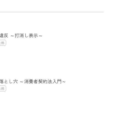
違反 ～打消し表示～
法務
落とし穴 ～消費者契約法入門～
法務