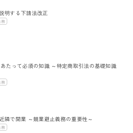
説明する下請法改正
法務
ム
にあたって必須の知識 ～特定商取引法の基礎知識
法務
近隣で開業 ～競業避止義務の重要性～
法務