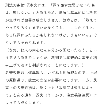
刑法38条第1項本文には、「罪を犯す意思がない行為
は、罰しない。」とあるため、刑法は基本的には故意
が無ければ犯罪は成立しません。故意とは、「敢えて
やってやろう」までいかなくても、「もしかすると、
ある犯罪にあたるかもしれないけど、まぁいいか」ぐ
らいでも認められます。
（なお、他人の内心なんか分かる訳ないだろう、とい
う意見もあるでしょうが、裁判では客観的な事実を積
み上げて淡々と判断されることになります。）
名誉毀損罪も侮辱罪も、いずれも刑法犯なので、上記
の原則通り、故意の立証が必要になります。一方、民
事上の名誉毀損は、条文上も「故意又は過失によっ
て」とある通り、過失（うっかり。注意義務違反）に
よっても成立します。