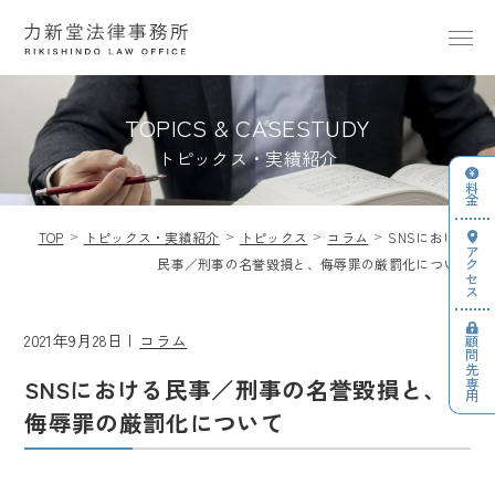
TOPICS & CASESTUDY
トピックス・実績紹介
料金
TOP
トピックス・実績紹介
トピックス
コラム
SNSにおける
アクセス
民事／刑事の名誉毀損と、侮辱罪の厳罰化について
2021年9月28日
コラム
顧問先専用
SNSにおける民事／刑事の名誉毀損と、
侮辱罪の厳罰化について