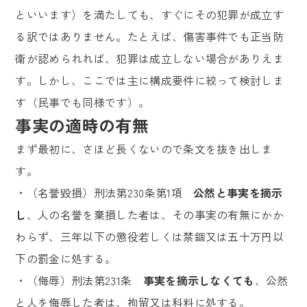
といいます）を満たしても、すぐにその犯罪が成立す
る訳ではありません。たとえば、傷害事件でも正当防
衛が認められれば、犯罪は成立しない場合がありえま
す。しかし、ここでは主に構成要件に絞って検討しま
す（民事でも同様です）。
事実の適時の有無
まず最初に、さほど長くないので条文を抜き出しま
す。
・（名誉毀損）刑法第230条第1項
公然と事実を摘示
し
、人の名誉を棄損した者は、その事実の有無にかか
わらず、三年以下の懲役若しくは禁錮又は五十万円以
下の罰金に処する。
・（侮辱）刑法第231条
事実を摘示しなくても
、公然
と人を侮辱した者は、拘留又は科料に処する。