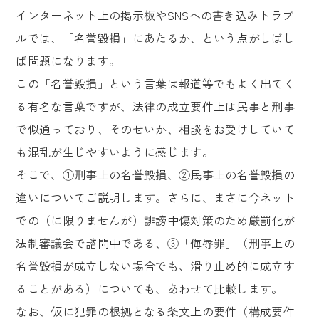
インターネット上の掲示板やSNSへの書き込みトラブ
ルでは、「名誉毀損」にあたるか、という点がしばし
ば問題になります。
この「名誉毀損」という言葉は報道等でもよく出てく
る有名な言葉ですが、法律の成立要件上は民事と刑事
で似通っており、そのせいか、相談をお受けしていて
も混乱が生じやすいように感じます。
そこで、①刑事上の名誉毀損、②民事上の名誉毀損の
違いについてご説明します。さらに、まさに今ネット
での（に限りませんが）誹謗中傷対策のため厳罰化が
法制審議会で諮問中である、③「侮辱罪」（刑事上の
名誉毀損が成立しない場合でも、滑り止め的に成立す
ることがある）についても、あわせて比較します。
なお、仮に犯罪の根拠となる条文上の要件（構成要件