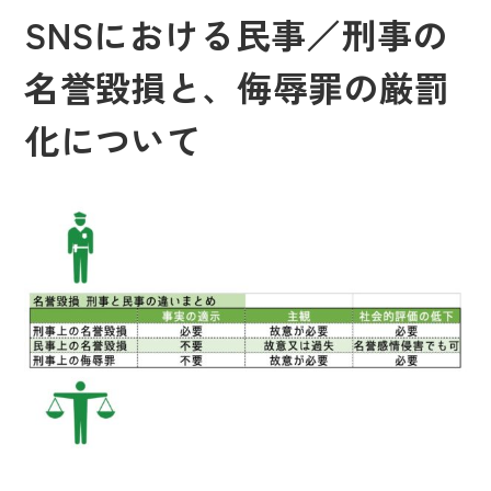
SNSにおける民事／刑事の
名誉毀損と、侮辱罪の厳罰
化について