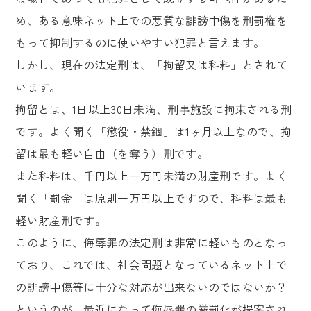
め、ある意味ネット上での悪質な誹謗中傷を刑罰権を
もって抑制するのに使いやすい犯罪と言えます。
しかし、現在の法定刑は、「拘留又は科料」とされて
います。
拘留とは、1日以上30日未満、刑事施設に拘束される刑
です。よく聞く「懲役・禁錮」は1ヶ月以上なので、拘
留は最も軽い自由（を奪う）刑です。
また科料は、千円以上一万円未満の財産刑です。よく
聞く「罰金」は原則一万円以上ですので、科料は最も
軽い財産刑です。
このように、侮辱罪の法定刑は非常に軽いものとなっ
ており、これでは、社会問題となっているネット上で
の誹謗中傷等に十分な対応が出来ないのではないか？
というのが、最近になって侮辱罪の厳罰化が提案され