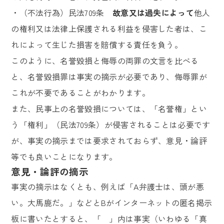
・（不法行為）民法709条
故意又は過失によって
他人
の権利又は法律上保護される利益を侵害した者は、こ
れによって生じた損害を賠償する責任を負う。
このように、名誉毀損と侮辱の両罪の文言を比べる
と、名誉毀損罪は事実の摘示が必要であり、侮辱罪が
これが不要であることがわかります。
また、民事上の名誉毀損については、「名誉権」とい
う「権利」（民法709条）が侵害されることは必要です
が、事実の摘示までは要求されておらず、意見・論評
等でも良いことになります。
意見・論評の摘示
事実の摘示はなくとも、例えば「A弁護士は、頭が悪
い。大馬鹿だ。」などとBがインターネットの匿名掲示
板に書いたとすると、「 」内は事実（いわゆる「真