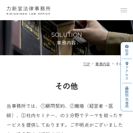
SOLUTION
業務内容
料金
TOP
業務内容
その他
アクセス
その他
顧問先専用
当事務所では、①顧問契約、②離婚（経営者・医
師）、③社内セミナー、の３分野でテーマを絞ったサ
ービスを提供しております。ご不明点がございました