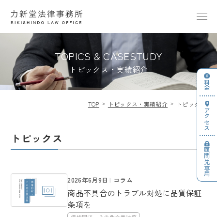
TOPICS & CASESTUDY
トピックス・実績紹介
料金
TOP
トピックス・実績紹介
トピックス
アクセス
トピックス
顧問先専用
2026年6月9日
コラム
商品不具合のトラブル対処に品質保証
条項を
債権回収・その他企業法務